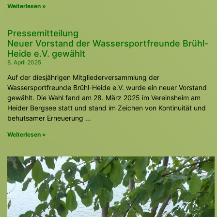
Fortschritt und unsere kontinuierliche
Weiterlesen »
Verbesserung sind ein Zeichen unserer
Pressemitteilung
Leidenschaft für den Wassersport und die
Neuer Vorstand der Wassersportfreunde Brühl-
Natur.
Heide e.V. gewählt
8. April 2025
Auf der diesjährigen Mitgliederversammlung der
Wassersportfreunde Brühl-Heide e.V. wurde ein neuer Vorstand
gewählt. Die Wahl fand am 28. März 2025 im Vereinsheim am
Heider Bergsee statt und stand im Zeichen von Kontinuität und
behutsamer Erneuerung …
Weiterlesen »