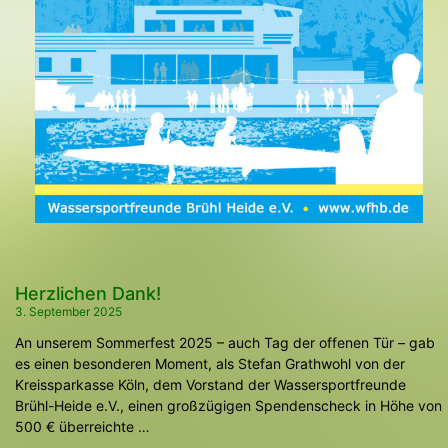
Unsere
Chronik
führt Sie durch die
Entstehungsgeschichte unseres Vereins,
von den ersten Ideen bis zur offiziellen
Gründung im Jahr 1967. Erfahren Sie, wie
unsere Mitglieder mit unermüdlichem
Engagement und Leidenschaft daran
gearbeitet haben, diesen einzigartigen
Ort zu gestalten und zu bewahren. Wir
sind stolz auf unsere Geschichte und
freuen uns darauf, sie mit Ihnen zu teilen.
Herzlichen Dank!
Unser Vereinsheim, der Bootssteg und die
3. September 2025
anderen Einrichtungen, die unseren
An unserem Sommerfest 2025 – auch Tag der offenen Tür – gab
Mitgliedern und Gästen unvergessliche
es einen besonderen Moment, als Stefan Grathwohl von der
Momente am See bieten, haben im Laufe
Kreissparkasse Köln, dem Vorstand der Wassersportfreunde
der Jahre zahlreiche Veränderungen und
Brühl-Heide e.V., einen großzügigen Spendenscheck in Höhe von
500 € überreichte …
Erweiterungen erlebt. Unser stetiger